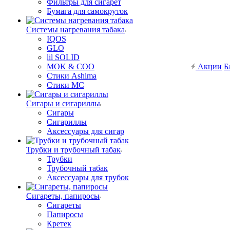
Фильтры для сигарет
Бумага для самокруток
Системы нагревания табака
IQOS
GLO
lil SOLID
MOK & COO
Акции
Б
Стики Ashima
Стики MC
Сигары и сигариллы
Сигары
Сигариллы
Аксессуары для сигар
Трубки и трубочный табак
Трубки
Трубочный табак
Аксессуары для трубок
Сигареты, папиросы
Сигареты
Папиросы
Кретек