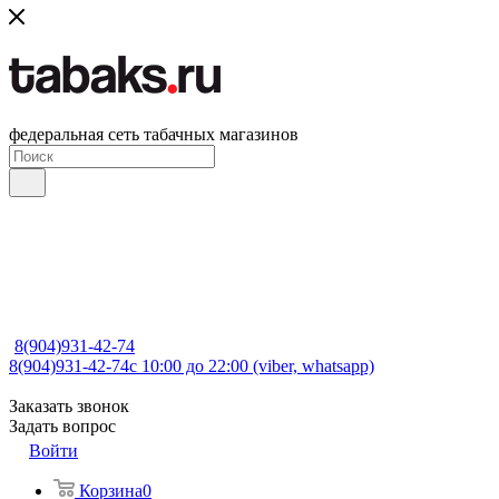
федеральная сеть табачных магазинов
8(904)931-42-74
8(904)931-42-74
с 10:00 до 22:00 (viber, whatsapp)
Заказать звонок
Задать вопрос
Войти
Корзина
0