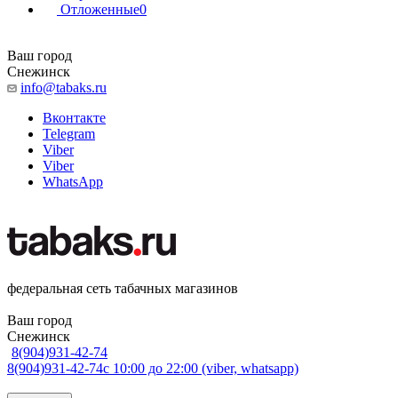
Отложенные
0
Ваш город
Снежинск
info@tabaks.ru
Вконтакте
Telegram
Viber
Viber
WhatsApp
федеральная сеть табачных магазинов
Ваш город
Снежинск
8(904)931-42-74
8(904)931-42-74
с 10:00 до 22:00 (viber, whatsapp)