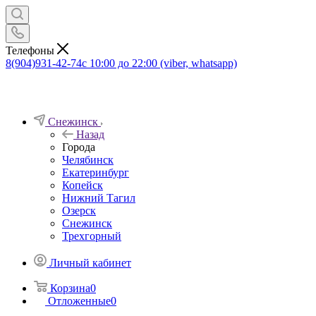
Телефоны
8(904)931-42-74
с 10:00 до 22:00 (viber, whatsapp)
Снежинск
Назад
Города
Челябинск
Екатеринбург
Копейск
Нижний Тагил
Озерск
Снежинск
Трехгорный
Личный кабинет
Корзина
0
Отложенные
0