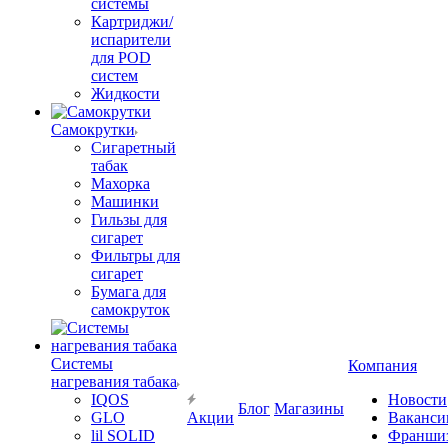
системы
Картриджи/
испарители
для POD
систем
Жидкости
Самокрутки
Сигаретный
табак
Махорка
Машинки
Гильзы для
сигарет
Фильтры для
сигарет
Бумага для
самокруток
Системы
Компания
нагревания табака
IQOS
Новости
Блог
Магазины
GLO
Акции
Ваканси
lil SOLID
Франши