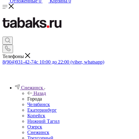
Отложенные
0
Корзина
0
Телефоны
8(904)931-42-74
с 10:00 до 22:00 (viber, whatsapp)
Снежинск
Назад
Города
Челябинск
Екатеринбург
Копейск
Нижний Тагил
Озерск
Снежинск
Трехгорный